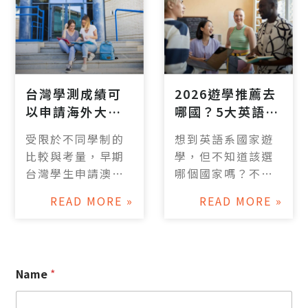
項科系、住宿、申
[…]
（Nanyang
請門檻、學費與獎
Technological
學金等相關資訊。
University,
Singapore），為
全球世界大學排行
台灣學測成績可
2026遊學推薦去
前15名的學校，更
以申請海外大學
哪國？5大英語系
分別是全亞洲第
嗎？有哪些選擇
國家特色與費用
一、第二的名校。
受限於不同學制的
想到英語系國家遊
及注意事項？
解析！
擁有高品質教學環
比較與考量，早期
學，但不知道該選
境與豐富文化地理
台灣學生申請澳洲
哪個國家嗎？不同
優勢的新加坡，已
或是英國等國家大
國家有各自特色：
是眾多學生留學深
READ MORE »
READ MORE »
學入學時，多會被
美國名校雲集、加
造的首選之地。本
要求要先完成一年
拿大環境友善、英
文將一一介紹新加
的大學預科
國文化底蘊深厚、
坡大學申請條件、
(Foundation)，
澳洲學習兼旅遊超
排名與管道，讓你5
Name
*
之後才能順利銜接
方便，菲律賓則主
分鐘就能掌握新加
大一，現在雖然還
打短期英文實力衝
坡留學攻略。