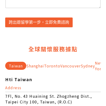
跨出遊留學第一步，立即免費諮詢
全球關懷服務據點
New
Taiwan
Shanghai
Toronto
Vancouver
Sydney
York
A
Hti Taiwan
Address
7Fl, No. 43 Huaining St. Zhogzheng Dist.,
Taipei City 100, Taiwan, (R.O.C)