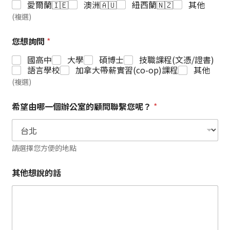
愛爾蘭🇮🇪
澳洲🇦🇺
紐西蘭🇳🇿
其他
(複選)
您想詢問
*
國高中
大學
碩博士
技職課程(文憑/證書)
語言學校
加拿大帶薪實習(co-op)課程
其他
(複選)
希望由哪一個辦公室的顧問聯繫您呢？
*
請選擇您方便的地點
其他想說的話