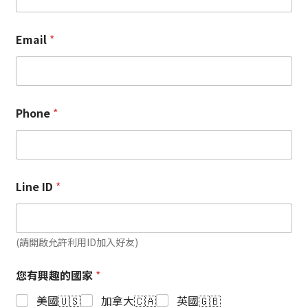
是有許多海外大學
刺！到底哪個最適
堅持台灣學生完成
合你？這篇遊學推
高中後還是必須透
薦文章幫你一次解
Email
*
過Foundation才
析各國特色＆費
能銜接大一，然而
用，讓你輕鬆選出
已經有越來越多的
最符合需求的遊學
學校開啟了學測大
地點！
Phone
*
門，接受台灣學生
直接以學測四科的
總分來申請大一入
學。
Line ID
*
(請開啟允許利用ID加入好友)
您有興趣的國家
*
美國🇺🇸
加拿大🇨🇦
英國🇬🇧