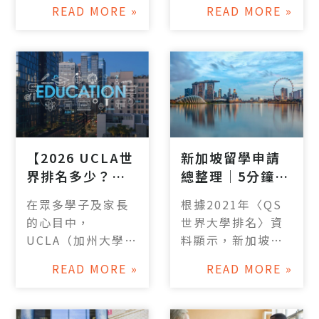
豐富的學術資源和
的碩士課程不僅能
READ MORE »
READ MORE »
實力深厚的研究備
快速獲得學位，而
受推崇，也致力在
且費用成本相對較
研究的創新及培養
低，再加上英國豐
世界級的人才。學
富的文化歷史、古
生們可以選擇從昆
典優美的環境，同
士蘭大學的眾多知
時擁有全球領先的
名科系中尋找自己
學術研究和高品質
的興趣所在，昆士
的教育體系，因此
【2026 UCLA世
新‌加‌坡‌留‌學‌申‌請‌
蘭大學也提供了多
每年吸引了許多台
界排名多少？最
總‌整‌理‌｜‌5‌分‌鐘‌瞭‌
種獎學金，幫助學
灣學生前往求學。
新UCLA資訊懶
解‌新‌加‌坡‌大‌學‌排‌
生們更輕鬆地實現
而曼徹斯特大學作
在眾多學子及家長
根據2021年〈QS
人包】
名‌、申‌請‌條‌件與‌
他們的留學夢想。
為其中受歡迎的英
的心目中，
世界大學排名〉資
管‌道
國名校之一，更是
UCLA（加州大學洛
料顯示，新加坡國
特別引人注目！以
杉磯分校）不僅是
立大學（National
下將帶領大家深入
READ MORE »
READ MORE »
一所學府，更是一
University of
瞭解曼徹斯特大學
塊象徵著夢想與機
Singapore）和南
的排名、特色、強
遇的瑰寶，其在美
洋理工大學