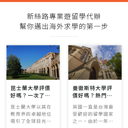
新絲路專業遊留學代辦
幫你邁出海外求學的第一步
昆士蘭大學評價
曼徹斯特大學評
好嗎？一次了解
價好嗎？熱門科
昆士蘭大學排
系、排名、碩士
昆士蘭大學以其在
英國一直是台灣最
名、熱門科系與
申請一篇統整
教育界的卓越地位
受歡迎的留學國家
申請資格
吸引了全球目光，
之一，由於一年制