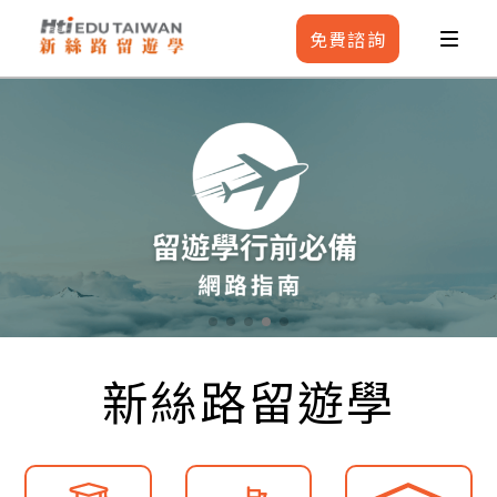
免費
諮詢
新絲路留遊學