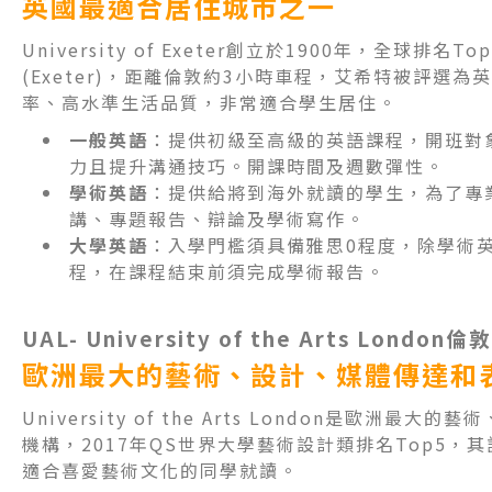
英國最適合居住城市之一
University of Exeter創立於1900年，全球
(Exeter)，距離倫敦約3小時車程，艾希特被評選
率、高水準生活品質，非常適合學生居住。
一般英語
：提供初級至高級的英語課程，開班對
力且提升溝通技巧。開課時間及週數彈性。
學術英語
：提供給將到海外就讀的學生，為了專
講、專題報告、辯論及學術寫作。
大學英語
：入學門檻須具備雅思0程度，除學術
程，在課程結束前須完成學術報告。
UAL-
University of the Arts London
倫敦
歐洲最大的藝術、設計、媒體傳達和
University of the Arts London是歐洲
機構，2017年QS世界大學藝術設計類排名Top5
適合喜愛藝術文化的同學就讀。