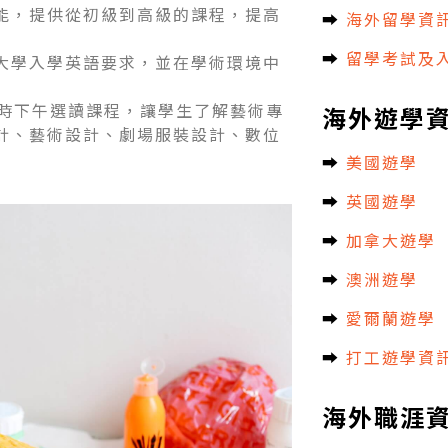
能，提供從初級到高級的課程，提高
➡︎
海外留學資
➡︎
留學考試及
大學入學英語要求，並在學術環境中
小時下午選讀課程，讓學生了解藝術專
海外遊學
計、藝術設計、劇場服裝設計、數位
➡︎
美國遊學
➡︎
英國遊學
➡︎
加拿大遊學
➡︎
澳洲遊學
➡︎
愛爾蘭遊學
➡︎
打工遊學資
海外職涯