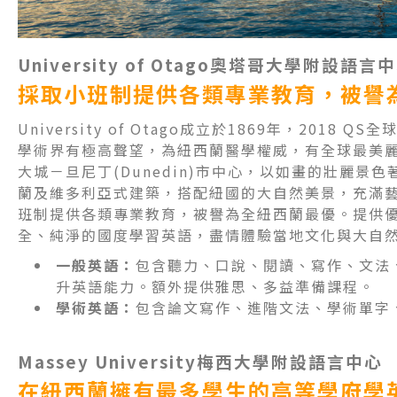
University of Otago
奧塔哥大學附設語言中
採取小班制提供各類專業教育，被譽
University of Otago成立於1869年，2018
學術界有極高聲望，為紐西蘭醫學權威，有全球最美
大城－旦尼丁(Dunedin)市中心，以如畫的壯麗景
蘭及維多利亞式建築，搭配紐國的大自然美景，充滿
班制提供各類專業教育，被譽為全紐西蘭最優。提供
全、純淨的國度學習英語，盡情體驗當地文化與大自
一般英語：
包含聽力、口說、閱讀、寫作、文法
升英語能力。額外提供雅思、多益準備課程。
學術英語：
包含論文寫作、進階文法、學術單字
Massey University
梅西大學附設語言中心
在紐西蘭擁有最多學生的高等學府學