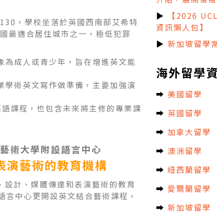
▶
【2026 U
排名Top130，學校坐落於英國西南部艾希特
資訊懶人包】
為英國最適合居住城市之一，極低犯罪
▶
新加坡留學常
象為成人或青少年，旨在增進英文能
海外留學
業學術英文寫作做準備，主要加強演
➡︎
美國留學
英語課程，也包含未來將主修的專業課
➡︎
英國留學
➡︎
加拿大留學
藝術大學
附設語言中心
➡︎
澳洲留學
表演藝術的教育機構
➡︎
紐西蘭留學
最大的藝術、設計、媒體傳達和表演藝術的教育
➡︎
愛爾蘭留學
，其語言中心更開設英文結合藝術課程，
➡︎
新加坡留學