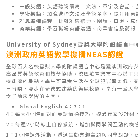
一般英語：
英語聽說讀寫、文法、單字及會話，
學術英語：
加強進階文法及學術單字，提升用英
雅思準備課程：
針對雅思聽力、閱讀、口說、寫
商業英語：
學習職場英語溝通、商業書信及簡報
University of Sydney
雪梨大學附設語言中
澳洲政府英語教學機構NEAS認證
全球百大名校雪梨大學的附設語言中心是獲澳洲政府英
高品質英語教育和教學協助。校區離雪梨市中心搭車只
機能優的地點。學生可享受生活在全球犯罪率最低、
－雪梨，漫步在哥德式建築的美麗校園，享有一流大
學子前來學習的主因。
Global English 4
：
2
：
1
4：每天4小時面對面英語溝通技巧，透過獨家設計線
2：每週2小時線上自修系統，增加與同學間互動的機
1：1小時課外活動，透過生動有趣主題與同學對話，