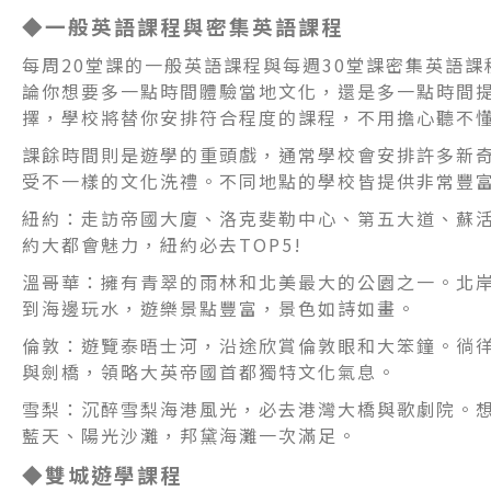
◆一般英語課程與密集英語課程
每周20堂課的一般英語課程與每週30堂課密集英語
論你想要多一點時間體驗當地文化，還是多一點時間
擇，學校將替你安排符合程度的課程，不用擔心聽不懂
課餘時間則是遊學的重頭戲，通常學校會安排許多新
受不一樣的文化洗禮。不同地點的學校皆提供非常豐富
紐約：走訪帝國大廈、洛克斐勒中心、第五大道、蘇活
約大都會魅力，紐約必去TOP5!
溫哥華：擁有青翠的雨林和北美最大的公園之一。北
到海邊玩水，遊樂景點豐富，景色如詩如畫。
倫敦：遊覽泰晤士河，沿途欣賞倫敦眼和大笨鐘。徜
與劍橋，領略大英帝國首都獨特文化氣息。
雪梨：沉醉雪梨海港風光，必去港灣大橋與歌劇院。
藍天、陽光沙灘，邦黛海灘一次滿足。
◆雙城遊學課程