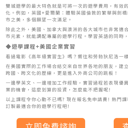
雙城遊學的最大特色就是可將一次的遊學費用，有效
化。例如，英國+愛爾蘭：體驗英國倫敦的繁華與劍
市之美，多個願望一次滿足。
除此之外，美國、加拿大與澳洲的各大城市也非常適
市元素，就能調配專屬的遊學行程。學習英語的同時
◆遊學課程+美國企業實習
看過電影《高年級實習生》嗎？嚮往和勞勃狄尼洛一
在美國實際的工作場合結交來自世界各地的朋友，建
跨國、跨文化的歷練，更是進入外商公司的跳板！
一邊學英文、一邊增加工作經驗，實習過程若表現優
業的機會，這麼划算的投資，怎麼能不把握呢!
以上課程令你心動不已嗎? 現在報名免申請費! 熱門
訂製最適合你的遊學行程吧!
立即免費諮詢