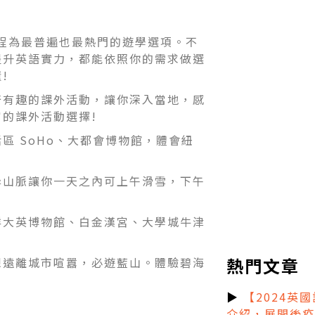
課程為最普遍也最熱門的遊學選項。不
提升英語實力，都能依照你的需求做選
!
奇有趣的課外活動，讓你深入當地，感
的課外活動選擇!
區 SoHo、大都會博物館，體會紐
岸山脈讓你一天之內可上午滑雪，下午
徉大英博物館、白金漢宮、大學城牛津
熱門文章
想遠離城市喧囂，必遊藍山。體驗碧海
▶
【2024英
介紹，展開後疫