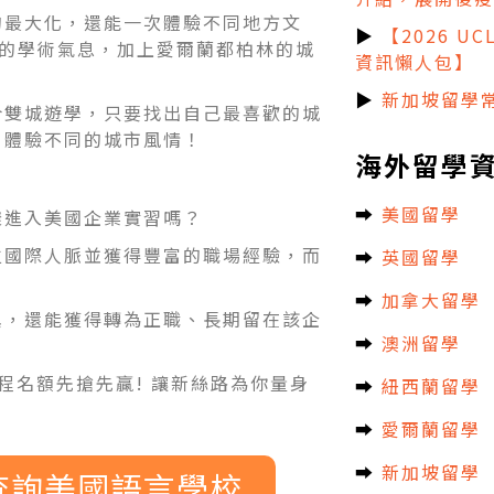
的最大化，還能一次體驗不同地方文
▶
【2026 U
橋的學術氣息，加上愛爾蘭都柏林的城
資訊懶人包】
▶
新加坡留學常
合雙城遊學，只要找出自己最喜歡的城
，體驗不同的城市風情！
海外留學
➡︎
美國留學
樣進入美國企業實習嗎？
立國際人脈並獲得豐富的職場經驗，而
➡︎
英國留學
➡︎
加拿大留學
異，還能獲得轉為正職、長期留在該企
➡︎
澳洲留學
課程名額先搶先贏! 讓新絲路為你量身
➡︎
紐西蘭留學
➡︎
愛爾蘭留學
➡︎
新加坡留學
查詢美國語言學校