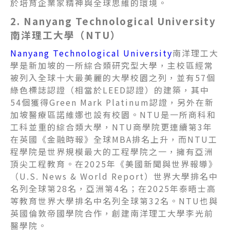
於培育企業家精神與全球思維的環境。
2. Nanyang Technological University
南洋理工大學（NTU）
Nanyang Technological University
南洋理工大
學是新加坡的一所綜合類研究型大學，主校區經常
被列入全球十大最美麗的大學校園之列，並有57個
綠色標誌認證（相當於LEED認證）的建築，其中
54個獲得Green Mark Platinum認證，另外在新
加坡醫療區諾維娜也設有校園。NTU是一所商科和
工科並重的綜合類大學，NTU商學院更連續第3年
在英國《金融時報》全球MBA排名上升，而NTU工
程學院是世界規模最大的工程學院之一，擁有亞洲
頂尖工程教育。在2025年《美國新聞與世界報導》
（U.S. News & World Report）世界大學排名中
名列全球第28名，亞洲第4名；在2025年泰晤士高
等教育世界大學排名中名列全球第32名。NTU也與
英國倫敦帝國學院合作，創建南洋理工大學李光前
醫學院。