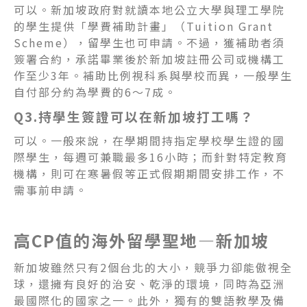
可以。新加坡政府對就讀本地公立大學與理工學院
的學生提供「學費補助計畫」（Tuition Grant
Scheme），留學生也可申請。不過，獲補助者須
簽署合約，承諾畢業後於新加坡註冊公司或機構工
作至少3年。補助比例視科系與學校而異，一般學生
自付部分約為學費的6～7成。
Q3.持學生簽證可以在新加坡打工嗎？
可以。一般來說，在學期間持指定學校學生證的國
際學生，每週可兼職最多16小時；而針對特定教育
機構，則可在寒暑假等正式假期期間安排工作，不
需事前申請。
高CP值的海外留學聖地—新加坡
新加坡雖然只有2個台北的大小，競爭力卻能傲視全
球，還擁有良好的治安、乾淨的環境，同時為亞洲
最國際化的國家之一。此外，獨有的雙語教學及備