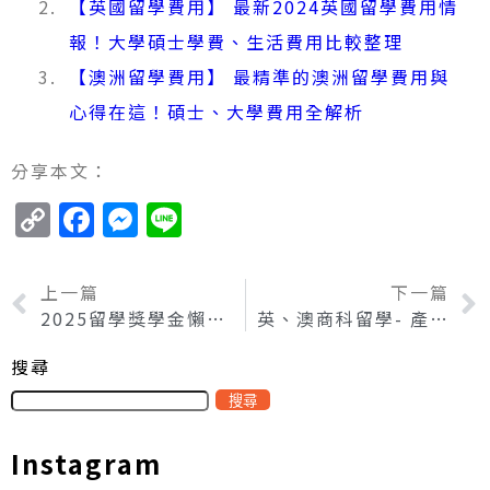
【英國留學費用】 最新2024英國留學費用情
報！大學碩士學費、生活費用比較整理
【澳洲留學費用】 最精準的澳洲留學費用與
心得在這！碩士、大學費用全解析
分享本文：
Copy
Facebook
Messenger
Line
Link
上一篇
下一篇
2025留學獎學金懶人包，教育部公費、民間企業申請辦法通通告訴你！
英、澳商科留學- 產業數位轉型，未來工作趨勢已與以往大不同
搜尋
搜尋
Instagram