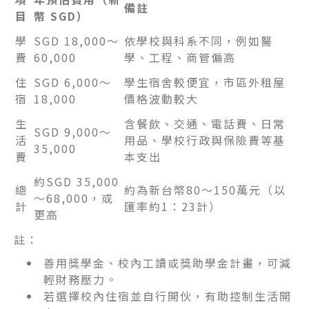
備註
目
幣 SGD）
學
SGD 18,000～
依學校與科系不同，例如醫
費
60,000
學、工程、商管偏高
住
SGD 6,000～
學生宿舍較便宜，市區外租屋
宿
18,000
價格波動較大
生
含餐飲、交通、電話費、日常
SGD 9,000～
活
用品、學校行政與保險費等基
35,000
費
本支出
約SGD 35,000
總
約為新台幣80～150萬元（以
～68,000，或
計
匯率約1：23計）
更高
註：
善用獎學金、校內工讀或獎助學金計畫，可減
輕財務壓力。
若選擇校內住宿並自行開伙，有助控制生活開