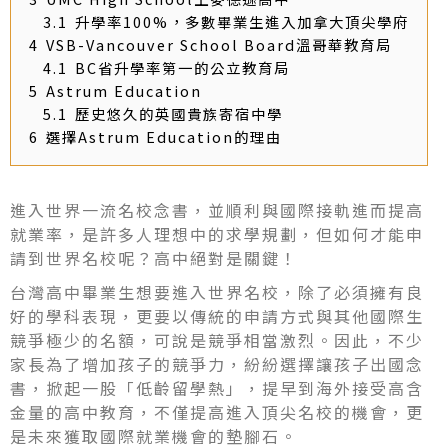
3.1
升學率100%，多數畢業生進入加拿大頂尖學府
4
VSB-Vancouver School Board溫哥華教育局
4.1
BC省升學率第一的公立教育局
5
Astrum Education
5.1
歷史悠久的英國貴族寄宿中學
6
選擇Astrum Education的理由
進入世界一流名校念書，並順利與國際接軌進而提高
就業率，是許多人理想中的求學規劃，但如何才能申
請到世界名校呢？高中絕對是關鍵！
台灣高中畢業生想要進入世界名校，除了必須擁有良
好的學科表現，更要以傳統的申請方式與其他國際生
競爭極少的名額，可說是競爭相當激烈。因此，不少
家長為了增加孩子的競爭力，紛紛選擇讓孩子出國念
書，掀起一股「低齡留學熱」，提早到海外接受高含
金量的高中教育，不僅提高進入頂尖名校的機會，更
是未來獲取國際就業機會的墊腳石。