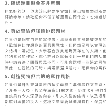
3. 確認題目避免答非所問
運氣好的話，你應該已經要學會如何寫出相對類型所
評論等等。請確認你不僅了解題目在問什麼，也知道
問。
4. 勇於冒險但謹慎挑選題材
如果你是個有自信的寫作者，那麼勇於冒險是被鼓勵
（雖然這比你想像的更具挑戰性，但仍然是可以實現
文結構。請記住，大學審查委員是現實存在的人類，
特別喜歡的作家，你也許可以試著引用一些他們的話
時申請者為了顯得與眾不同，可能會選擇一些過於冒
因此，在冒險的同時，請謹慎選擇題材，確保你的寫
5. 創造獨特但合適的寫作風格
如果你是針對競爭激烈的頂尖學府而準備寫作文章時
了漫長一天後，甚至在深夜11點之後，仍能吸引他們
應該具有令人深思的內容，引人入勝的結構，以及吸
都感到興奮和投入。這種文章需要具備獨特性、深度