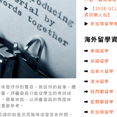
▶
【2026 U
資訊懶人包】
▶
新加坡留學常
海外留學
➡︎
美國留學
➡︎
英國留學
➡︎
加拿大留學
➡︎
澳洲留學
用來發抒你的聲音，敘述你的故事，體
➡︎
紐西蘭留學
考量，評審委員只能從學生的考試成
量。簡單來說，以評審委員的角度來
➡︎
愛爾蘭留學
的重要參考。
➡︎
新加坡留學
忌諱的就是淡而無味或是答非所問。