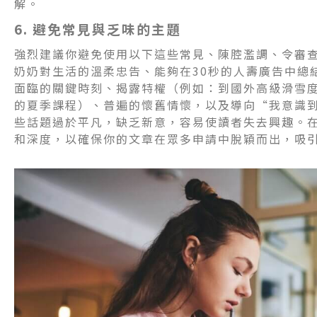
解。
6. 避免常見與乏味的主題
強烈建議你避免使用以下這些常見、陳腔濫調、令審
奶奶對生活的溫柔忠告、能夠在30秒的人壽廣告中總
面臨的關鍵時刻、揭露特權（例如：到國外高級滑雪
的夏季課程）、普遍的懷舊情懷，以及導向“我意識
些話題過於平凡，缺乏新意，容易使讀者失去興趣。
和深度，以確保你的文章在眾多申請中脫穎而出，吸