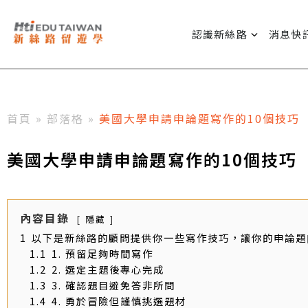
認識新絲路
消息快
首頁
»
部落格
»
美國大學申請申論題寫作的10個技巧
美國大學申請申論題寫作的10個技巧
內容目錄
隱藏
1
以下是新絲路的顧問提供你一些寫作技巧，讓你的申論題
1.1
1. 預留足夠時間寫作
1.2
2. 選定主題後專心完成
1.3
3. 確認題目避免答非所問
1.4
4. 勇於冒險但謹慎挑選題材