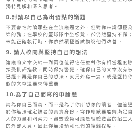
獨特見解和深入思考。
8.討論以自己為出發點的議題
不要害怕討論那些在主流議題之外，但對你來說卻極
榮的豬；在學校的籃球隊中坐板凳，卻仍然堅持不懈
未能正確執行時，你依然積極嘗試勸說他們改善。
9. 請人校閱與堅持自己的想法
建議將文章交給一到兩位值得信任並對你有相當程度
接受批評指教，同時保持警覺，確保自己的文章沒有
已經不再是你自己的想法，就另外寫一篇，或是堅持
假的文章還要來得重要。
10.為了自己而寫的申論題
請為你自己而寫，而不是為了你所想像的讀者。儘管
於你無法確定讀者的真實身份，寫作應該要能夠滿足
大的力量和洞察力。審查委員可能是經驗豐富的招生
的外部人員，因此你無法預測他們的複雜程度。