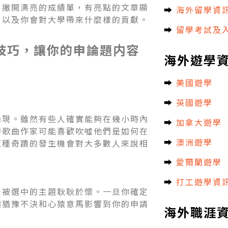
，撇開漂亮的成績單，有亮點的文章顯
➡︎
海外留學資
，以及你會對大學帶來什麼樣的貢獻。
➡︎
留學考試及
技巧，讓你的申論題内容
海外遊學
➡︎
美國遊學
➡︎
英國遊學
湧現。雖然有些人確實能夠在幾小時內
➡︎
加拿大遊學
的歌曲作家可能喜歡吹噓他們是如何在
➡︎
澳洲遊學
這種奇蹟的發生機會對大多數人來說相
➡︎
愛爾蘭遊學
➡︎
打工遊學資
未被選中的主題耿耿於懷。一旦你確定
讓猶豫不決和心猿意馬影響到你的申請
海外職涯