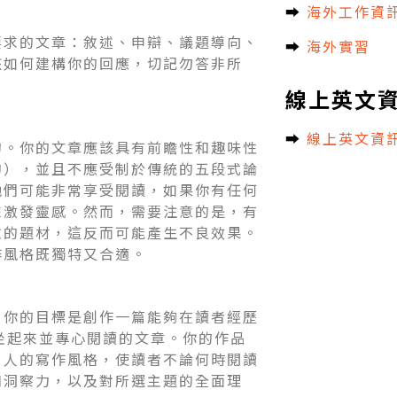
➡︎
海外工作資
要求的文章：敘述、申辯、議題導向、
➡︎
海外實習
該如何建構你的回應，切記勿答非所
線上英文
➡︎
線上英文資
的。你的文章應該具有前瞻性和趣味性
的），並且不應受制於傳統的五段式論
他們可能非常享受閱讀，如果你有任何
來激發靈感。然而，需要注意的是，有
險的題材，這反而可能產生不良效果。
作風格既獨特又合適。
，你的目標是創作一篇能夠在讀者經歷
坐起來並專心閱讀的文章。你的作品
引人的寫作風格，使讀者不論何時閱讀
和洞察力，以及對所選主題的全面理