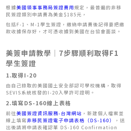
根據
美國領事事務局簽證費用
規定，最普遍的非移
民簽證類別申請費為美金$185元，
包括F-1、M-1學生簽證，繳納申請費後記得要把繳
款收據保存好，才可
憑收據到美國在台協會面談。
美簽申請教學｜7步驟順利取得F1
學生簽證
1.取得I-20
由自己錄取的美國國土安全部認可學校機構，取得
SEVIS系統核發的I-20入學許可證明。
2.填寫DS-160線上表格
前往
美國簽證資訊服務-台灣網站
，新建個人檔案並
線上填寫
非移民簽證電子申請表格（DS-160）
，
送
出後請將申請表確認單 DS-160 Confirmation