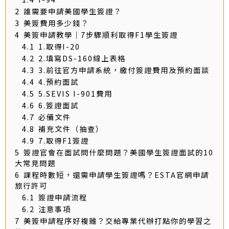
2
誰需要申請美國學生簽證？
3
美簽費用多少錢？
4
美簽申請教學｜7步驟順利取得F1學生簽證
4.1
1.取得I-20
4.2
2.填寫DS-160線上表格
4.3
3.前往官方申請系統，繳付簽證費用及預約面談
4.4
4.預約面試
4.5
5.SEVIS I-901費用
4.6
6.簽證面試
4.7
必備文件
4.8
補充文件（抽查）
4.9
7.取得F1簽證
5
簽證官會在面試問什麼問題？美國學生簽證面試的10
大常見問題
6
課程時數短，還需申請學生簽證嗎？ESTA官網申請
旅行許可
6.1
簽證申請流程
6.2
注意事項
7
美簽申請程序好複雜？交給專業代辦打點你的學習之