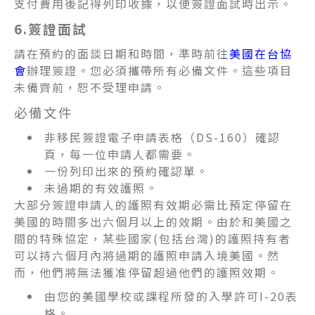
支付費用後記得列印收據，以便簽證面試時出示。
6.簽證面試
請在預約的面談日期和時間，準時前往
美國在台協
會
辦理簽證。您必須攜帶所有必備文件。這些項目
未備齊前，恕不受理申請。
必備文件
非移民簽證電子申請表格（DS-160）確認
頁，每一位申請人都需要。
一份列印出來的預約確認單。
未過期的有效護照。
大部分簽證申請人的護照有效期必需比預定停留在
美國的時間多出六個月以上的效期。由於和美國之
間的特殊協定，某些國家(包括台灣)的護照持有者
可以持六個月內將過期的護照申請入境美國。然
而，他們將無法獲准停留超過他們的護照效期。
由您的美國學校或課程所發的入學許可I-20表
格。