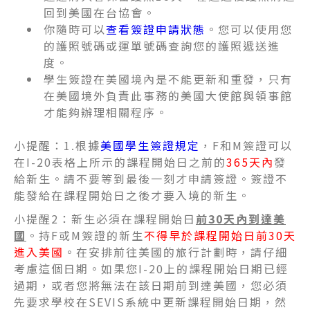
回到美國在台協會。
你隨時可以
查看簽證申請狀態
。
您可以使用您
的護照號碼或運單號碼查詢您的護照遞送進
度。
學生簽證在美國境內是不能更新和重發，只有
在美國境外負責此事務的美國大使館與領事館
才能夠辦理相關程序。
小提醒：1.根據
美國學生簽證規定
，
F和M簽證可以
在I-20表格上所示的課程開始日之前的
365天內
發
給新生。請不要等到最後一刻才申請簽證。簽證不
能發給在課程開始日之後才要入境的新生。
小提醒2：新生必須在課程開始日
前30天內到達美
國
。持F或M簽證的新生
不得早於課程開始日前30天
進入美國
。在安排前往美國的旅行計劃時，請仔細
考慮這個日期。如果您I-20上的課程開始日期已經
過期，或者您將無法在該日期前到達美國，您必須
先要求學校在SEVIS系統中更新課程開始日期，然