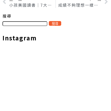
小孩美國讀書｜7大重點選擇美國中學留學學校
成績不夠理想一樣有機會進名校！-名校條件式入學(下)
搜尋
搜尋
Instagram