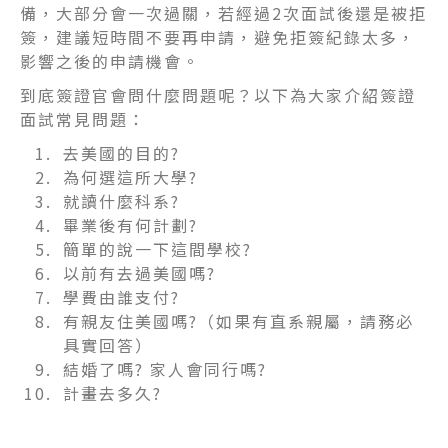
備，大部分會一次過關，若經過2次面試後還是被拒
簽，建議短時間不要再申請，避免拒簽紀錄太多，
影響之後的申請機會。
到底簽證官會問什麼問題呢？以下為大家介紹簽證
面試常見問題：
去美國的目的?
為何選這所大學?
就讀什麼科系?
畢業後有何計劃?
簡單的說一下這間學校?
以前有去過美國嗎?
學費由誰支付?
有親友住美國嗎?（如果有直系親屬，請務必
具實回答）
結婚了嗎? 家人會同行嗎?
計畫去多久?