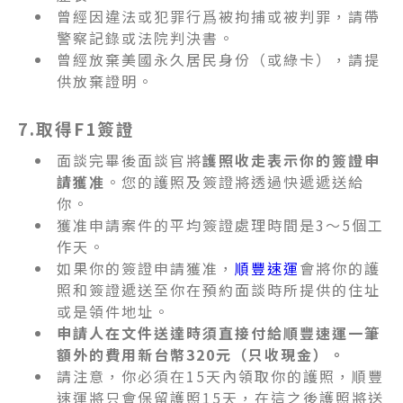
曾經因違法或犯罪行爲被拘捕或被判罪，請帶
警察記錄或法院判決書。
曾經放棄美國永久居民身份（或綠卡），請提
供放棄證明。
7.取得F1簽證
面談完畢後面談官將
護照收走表示你的簽證申
請獲准
。
您的護照及簽證將透過快遞遞送給
你。
獲准申請案件的平均簽證處理時間是3～5個工
作天。
如果你的簽證申請獲准，
順豐速運
會將你的護
照和簽證遞送至你在預約面談時所提供的住址
或是領件地址。
申請人在文件送達時須直接付給順豐速運一筆
額外的費用新台幣320元（只收現金）。
請注意，你必須在15天內領取你的護照，順豐
速運將只會保留護照15天，在這之後護照將送