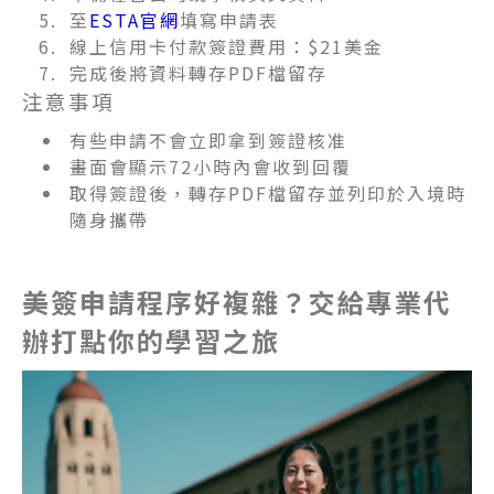
至
ESTA官網
填寫申請表
線上信用卡付款簽證費用：$21美金
完成後將資料轉存PDF檔留存
注意事項
有些申請不會立即拿到簽證核准
畫面會顯示72小時內會收到回覆
取得簽證後，轉存PDF檔留存並列印於入境時
隨身攜帶
美簽申請程序好複雜？交給專業代
辦打點你的學習之旅