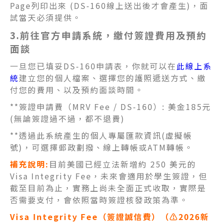
Page列印出來 (DS-160線上送出後才會產生)，面
試當天必須提供。
3.
前往官方申請系統，繳付簽證費用及預約
面談
一旦您已填妥DS-160申請表，你就可以在
此線上系
統
建立您的個人檔案、選擇您的護照遞送方式、繳
付您的費用、以及預約面談時間。
**簽證申請費（MRV Fee / DS-160）: 美金185元
(無論簽證過不過，都不退費)
**透過此系統產生的個人專屬匯款資訊(虛擬帳
號)，可選擇郵政劃撥、線上轉帳或ATM轉帳。
補充說明:
目前美國已經立法新增約 250 美元的
Visa Integrity Fee，未來會適用於學生簽證，但
截至目前為止，實務上尚未全面正式收取，實際是
否需要支付，會依照當時簽證核發政策為準。
Visa Integrity Fee（簽證誠信費）（⚠️2026新