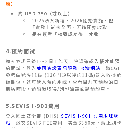
增）
約 USD 250（或以上）
2025法案新增，2026開始實施，但
「實務上尚未全面、明確開始收取」
是在簽證「核發成功後」才收
4.預約面試
繳交簽證費後1～2個工作天，簽證確認入帳才能預
約面試。登入
美國簽證資訊服務-台灣網站
，
將CGI
參考編號後11碼 (136開頭以後的11碼)輸入收據號
碼欄位，就可進入預約系統，查看目前可預約的日
期與時段，預約後取得/列印簽證面試預約單。
5.SEVIS I-901費用
登入國土安全部 (DHS)
SEVIS I-901 費用處理網
站
，繳交SEVIS FEE費用，美金$350元，線上刷卡