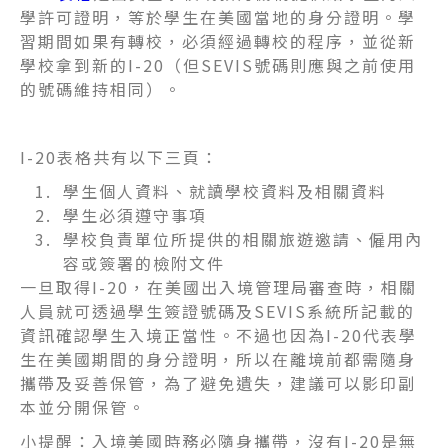
學許可證明，等於學生在美國當地的身分證明。學
習期間如果有轉校，必須經過轉校的程序，並從新
學校拿到新的I-20（但SEVIS號碼則應與之前使用
的號碼維持相同）。
I-20表格共有以下三頁：
學生個人資料、就讀學校資料及相關資料
學生必須遵守事項
學校負責單位所提供的相關旅遊邀請、僱用內
容或簽署的檢附文件
一旦取得I-20，在美國出入境管理局審查時，相關
人員就可透過學生簽證號碼及SEVIS系統所記載的
資訊確認學生入境正當性。不過也因為I-20代表學
生在美國期間的身分證明，所以在離境前都需隨身
攜帶及妥善保管，為了避免遺失，建議可以影印副
本並分開保管。
小提醒：入境美國時務必隨身攜帶，沒有I-20是無