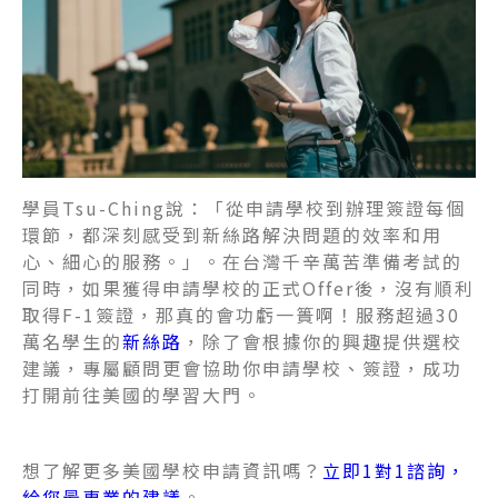
學員Tsu-Ching說：「從申請學校到辦理簽證每個
環節，都深刻感受到新絲路解決問題的效率和用
心、細心的服務。」。在台灣千辛萬苦準備考試的
同時，如果獲得申請學校的正式Offer後，沒有順利
取得F-1簽證，那真的會功虧一簣啊！服務超過30
萬名學生的
新絲路
，除了會根據你的興趣提供選校
建議，專屬顧問更會協助你申請學校、簽證，成功
打開前往美國的學習大門。
想了解更多美國學校申請資訊嗎？
立即1對1諮詢，
給您最專業的建議
。