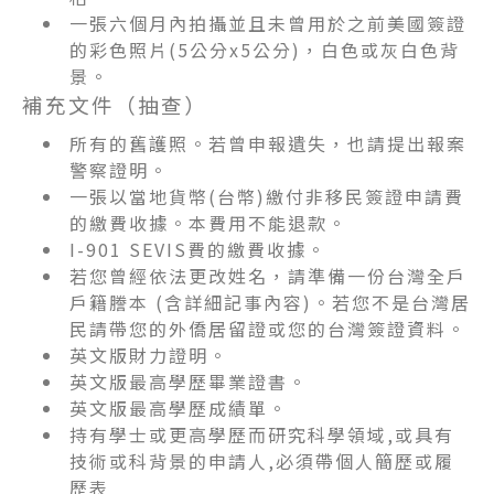
一張六個月內拍攝並且未曾用於之前美國簽證
的彩色照片(5公分x5公分)，白色或灰白色背
景。
補充文件（抽查）
所有的舊護照。若曾申報遺失，也請提出報案
警察證明。
一張以當地貨幣(台幣)繳付非移民簽證申請費
的繳費收據。本費用不能退款。
I-901 SEVIS費的繳費收據。
若您曾經依法更改姓名，請準備一份台灣全戶
戶籍謄本 (含詳細記事內容)。若您不是台灣居
民請帶您的外僑居留證或您的台灣簽證資料。
英文版財力證明。
英文版最高學歷畢業證書。
英文版最高學歷成績單。
持有學士或更高學歷而研究科學領域,或具有
技術或科背景的申請人,必須帶個人簡歷或履
歷表