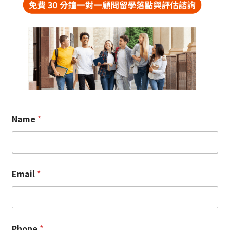
Name
*
Email
*
Phone
*