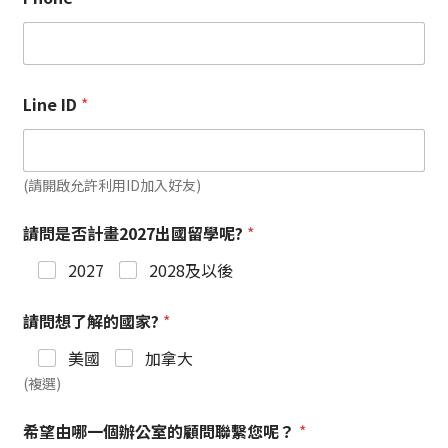
Line ID
*
(請開啟允許利用ID加入好友)
請問是否計畫2027出國留學呢?
*
2027
2028及以後
請問想了解的國家?
*
美國
加拿大
(複選)
希望由哪一個辦公室的顧問聯繫您呢？
*