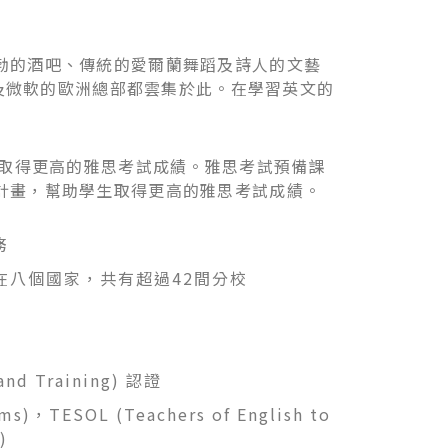
勃的酒吧、傳統的愛爾蘭舞蹈及詩人的文藝
歌及微軟的歐洲總部都雲集於此。在學習英文的
助學生取得更高的雅思考試成績。雅思考試預備課
計畫，幫助學生取得更高的雅思考試成績。
務
在八個國家，共有超過42間分校
nd Training) 認證
s)，TESOL (Teachers of English to
)