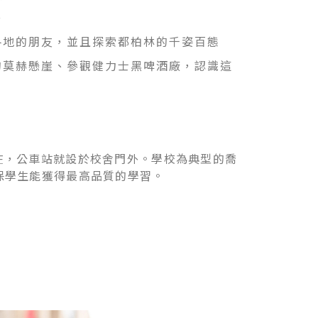
外
各地的朋友，並且探索都柏林的千姿百態
的莫赫懸崖、參觀健力士黑啤酒廠，認識這
樞紐所在，公車站就設於校舍門外。學校為典型的喬
確保學生能獲得最高品質的學習。