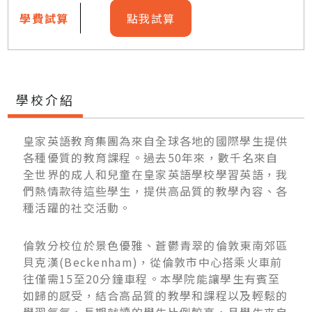
學費試算
點我試算
學校介紹
皇家英語教育集團為來自全球各地的國際學生提供
各種優質的教育課程。過去50年來，數千名來自
全世界的成人和兒童在皇家英語學校學習英語，我
們熱情款待這些學生，提供高品質的教學內容、各
種活躍的社交活動。
倫敦分校位於景色優雅、蒼鬱青翠的倫敦東南郊區
貝克漢(Beckenham)，從倫敦市中心搭乘火車前
往僅需15至20分鐘車程。本學院能讓學生有賓至
如歸的感受，結合高品質的教學和課程以及輕鬆的
學習氣氛，長期就讀的學生比例較高，且學生來自